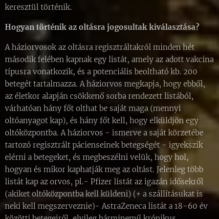
keresztül történik.
Hogyan történik az oltásra jogosultak kiválasztása?
A háziorvosok az oltásra regisztráltakról minden hét
második felében kapnak egy listát, amely az adott vakcina
típusra vonatkozik, és a potenciális beoltható kb. 200
betegét tartalmazza. A háziorvos megkapja, hogy ebből,
az életkor alapján csökkenő sorba rendezett listából,
várhatóan hány főt olthat be saját maga (mennyi
oltóanyagot kap), és hány főt kell, hogy elküldjön egy
oltóközpontba. A háziorvos - ismerve a saját körzetébe
tartozó regisztrált pácienseinek betegségét - igyekszik
elérni a betegeket, és megbeszélni velük, hogy hol,
hogyan és mikor kaphatják meg az oltást. Jelenleg több
listát kap az orvos, pl.- Pfizer listát az igazán idősekről
(akiket oltóközpontba kell küldeni) (+ a szállításukat is
neki kell megszerveznie)- AstraZeneca listát a 18-60 év
közötti betegeiről, elvileg bárminemű krónikus