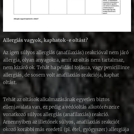
Allergiás vagyok, kaphatok-e oltást?
Az igen súlyos allergiás (anafilaxiás) reakcióval nem járó
allergia, olyan anyagokra, amit az oltás nem tartalmaz,
nem kizáró ok. Tehát ha például tojásra, vagy penicillinre
allergiás, de sosem volt anafilaxiás reakciója, kaphat
oltást.
Tehát az oltások alkalmazásának egyetlen biztos
ellenjavalata van, ez pedig a védőoltás alkotórészeire
vonatkozó súlyos allergiás (anafilaxiás) reakció.
Amennyiben az illetőnek súlyos, anafilaxiás reakciót
okozó korábbi más eredetű (pl. étel, gyógyszer) allergiája