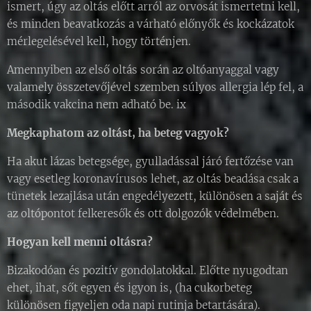
ismert, úgy az oltás előtt arról az orvosát ismertetni kell,
és minden beavatkozás a várható előnyők és kockázatok
mérlegelésével kell, hogy történjen.
Amennyiben az első oltás során az oltóanyaggal vagy
valamely összetevőjével szemben súlyos allergia lép fel, a
második vakcina nem adható be. ix
Megkaphatom az oltást, ha beteg vagyok?
Ha akut lázas betegsége, gyulladással járó fertőzése van
vagy esetleg koronavírusos lehet, az oltás beadása csak a
tünetek lezajlása után engedélyezett, különösen a saját és
az oltópontot felkeresők és ott dolgozók védelmében.
Hogyan kell menni oltásra?
Bizakodóan és pozitív gondolatokkal. Előtte nyugodtan
ehet, ihat, sőt egyen és igyon is, (ha cukorbeteg
különösen figyeljen oda napi rutinja betartására).