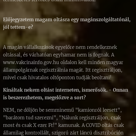
Előjegyzetem magam oltásra egy magánszolgáltatónál,
jól tettem-e?
A magán vállalkozások egyelőre nem rendelkeznek
oltással, és várhatóan egyhamar nem is fognak. A
www.vakcinainfo.gov.hu oldalon kell minden magyar
állampolgárnak regisztrálnia magát. Itt regisztráljon,
mivel csak hivatalos oltóponton tudják beoltani!
Kínáltak nekem oltást interneten, ismerősök. - Onnan
is beszerezhetem, megelőzve a sort?
NEM, ne dőljön be semminemű "kamionról leesett",
"barátom tud szerezni", "Nálunk regisztráljon, csak
most és csak X ezer Ft!" kamunak. A COVID oltás csak
államilag kontrollált, szigorú zárt láncú disztribúción