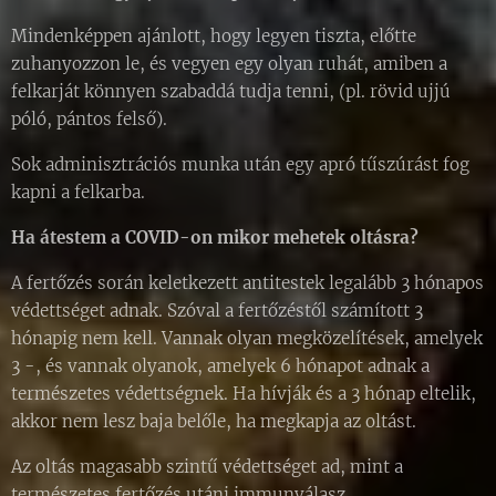
Mindenképpen ajánlott, hogy legyen tiszta, előtte
zuhanyozzon le, és vegyen egy olyan ruhát, amiben a
felkarját könnyen szabaddá tudja tenni, (pl. rövid ujjú
póló, pántos felső).
Sok adminisztrációs munka után egy apró tűszúrást fog
kapni a felkarba.
Ha átestem a COVID-on mikor mehetek oltásra?
A fertőzés során keletkezett antitestek legalább 3 hónapos
védettséget adnak. Szóval a fertőzéstől számított 3
hónapig nem kell. Vannak olyan megközelítések, amelyek
3 -, és vannak olyanok, amelyek 6 hónapot adnak a
természetes védettségnek. Ha hívják és a 3 hónap eltelik,
akkor nem lesz baja belőle, ha megkapja az oltást.
Az oltás magasabb szintű védettséget ad, mint a
természetes fertőzés utáni immunválasz.