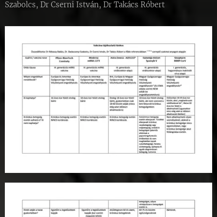
Szabolcs, Dr Cserni István, Dr Takács Róbert