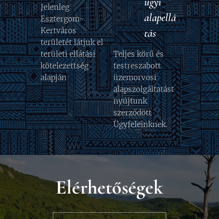
ügyi
Jelenleg
alapellá
Esztergom-
Kertváros
tás
területét látjuk el
területi ellátási
Teljes körű és
kötelezettség
testreszabott
alapján
üzemorvosi
alapszolgáltatást
nyújtunk
szerződött
Ügyfeleinknek.
Elérhetőségek