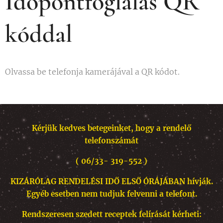
Időpontfoglalás QR
kóddal
Olvassa be telefonja kamerájával a QR kódot.
Kérjük kedves betegeinket, hogy a rendelő
telefonszámát
( 06/33- 319-552 )
KIZÁRÓLAG RENDELÉSI IDŐ ELSŐ ÓRÁJÁBAN hívják.
Egyéb esetben nem tudjuk felvenni a telefont.
Rendszeresen szedett receptek felírását kérheti: