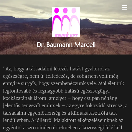
Dr. Baumann Marcell
"Az, hogy a társadalmi létezés hatást gyakorol az
egészségre, nem új felfedezés, de soha nem volt még
ennyire sürgős, hogy szembenézzünk vele. Mai életünk
legfontosabb és legnagyobb hatású egészségügyi
kockázatának látom, amelyet – hogy csupán néhány
jelentős tényezőt említsek – az egyre fokozódó stressz, a
társadalmi egyenlőtlenség és a klímakatasztrófa tart
lendületben. A jóllétről kialakított elképzeléseinknek az
egyéntől a szó minden értelmében a közösségi felé kell