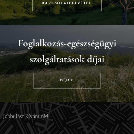
KAPCSOLATFELVÉTEL
Foglalkozás-egészségügyi
szolgáltatások díjai
DÍJAK
Jobbulást Kívánunk!